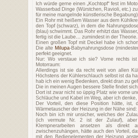
Ich würde gerne einen „Kochtopf“ fest im Motor
Wasserbad Dinge (Würstchen, Ravioli, etc.) zu 
für meine mangelnde künstlerische Begabung) 
Ein Rohr mit heißem Wasser aus dem Kühlkreisla
den Topf (schwarz), in dem die Nahrungsdose
(blau) schwimmt. Das Rohr erhitzt das Wasser,
fertig ist die Laube… zumindest in der Theorie.
Einen großen Topf mit Deckel habe ich schon
Die alte
Milupa
-Babynahrungsdose (mindestens
perfekt geeignet.
Nur: Wo verstaue ich sie? Vorne rechts is
Motorraum:
Allerdings ist sie da recht weit von allen K
Höchstens der Kühlerschlauch selbst ist da h
hab ich ein wenig Bedenken, direkt dran zu ge
Die in meinen Augen bessere Stelle findet sich
Dort ist zwar nicht so üppig Platz wie vorne 
Schläuche und Kabel im Weg, aber ich denke, d
Der Vorteil, den diese Position hätte, ist,
Wärmetauscher der Heizung in der Nähe sind:
Noch bin ich mir unsicher, welches der Zulau
(ich vermute Nr. 2 ist der Zulauf), abe
Klempnerarbeiten ansetzen als direkt
zwischenzuhängen, hätte auch den Vorteil, d
mit den Bedienelementen der Heizung anste