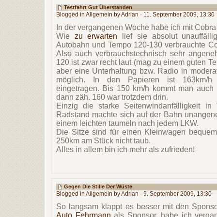
Testfahrt Gut Überstanden
Blogged in
Allgemein
by Adrian · 11. September 2009, 13:30
In der vergangenen Woche habe ich mit Cobra
Wie
zu erwarten
lief sie absolut unauffäll
Autobahn und Tempo 120-130 verbrauchte Cob
Also auch verbrauchstechnisch sehr angene
120 ist zwar recht laut (mag zu einem guten Tei
aber eine Unterhaltung bzw. Radio in moderat
möglich. In den Papieren ist 163km/h a
eingetragen. Bis 150 km/h kommt man auch r
dann zäh. 160 war trotzdem drin.
Einzig die starke Seitenwindanfälligkeit 
Radstand machte sich auf der Bahn unangen
einem leichten taumeln nach jedem LKW.
Die Sitze sind für einen Kleinwagen beque
250km am Stück nicht taub.
Alles in allem bin ich mehr als zufrieden!
Gegen Die Stille Der Wüste
Blogged in
Allgemein
by Adrian · 9. September 2009, 13:30
So langsam klappt es besser mit den Spons
Auto Fehrmann
als Sponsor, habe ich verga