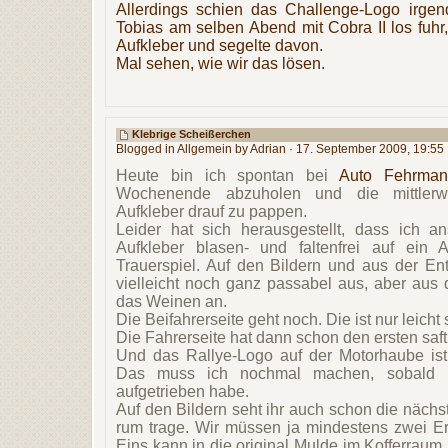
Allerdings schien das Challenge-Logo irge
Tobias am selben Abend mit Cobra II los fuhr
Aufkleber und segelte davon.
Mal sehen, wie wir das lösen.
Klebrige Scheißerchen
Blogged in
Allgemein
by Adrian · 17. September 2009, 19:55
Heute bin ich spontan bei
Auto Fehrman
Wochenende abzuholen und die mittlerwei
Aufkleber drauf zu pappen.
Leider hat sich herausgestellt, dass ich 
Aufkleber blasen- und faltenfrei auf ein 
Trauerspiel. Auf den Bildern und aus der En
vielleicht noch ganz passabel aus, aber aus 
das Weinen an.
Die Beifahrerseite geht noch. Die ist nur leicht 
Die Fahrerseite hat dann schon den ersten saft
Und das Rallye-Logo auf der Motorhaube ist
Das muss ich nochmal machen, sobald i
aufgetrieben habe.
Auf den Bildern seht ihr auch schon die nächst
rum trage. Wir müssen ja mindestens zwei Ers
Eins kann in die original Mulde im Kofferraum 