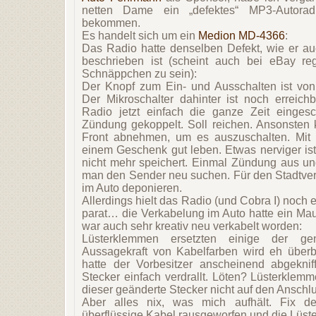
netten Dame ein „defektes“ MP3-Autorad
bekommen.
Es handelt sich um ein
Medion MD-4366
:
Das Radio hatte denselben Defekt, wie er auc
beschrieben ist (scheint auch bei eBay re
Schnäppchen zu sein):
Der Knopf zum Ein- und Ausschalten ist vo
Der Mikroschalter dahinter ist noch erreichb
Radio jetzt einfach die ganze Zeit einges
Zündung gekoppelt. Soll reichen. Ansonsten
Front abnehmen, um es auszuschalten. Mit 
einem Geschenk gut leben. Etwas nerviger is
nicht mehr speichert. Einmal Zündung aus u
man den Sender neu suchen. Für den Stadtver
im Auto deponieren.
Allerdings hielt das Radio (und Cobra I) noch 
parat… die Verkabelung im Auto hatte ein Mau
war auch sehr kreativ neu verkabelt worden:
Lüsterklemmen ersetzten einige der g
Aussagekraft von Kabelfarben wird eh über
hatte der Vorbesitzer anscheinend abgekni
Stecker einfach verdrallt. Löten? Lüsterklem
dieser geänderte Stecker nicht auf den Anschl
Aber alles nix, was mich aufhält. Fix d
überflüssige Kabel rausgeworfen und die Lüste