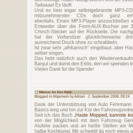
Tadaaaa! Es läuft:
Und es liest sogar selbstgebrannte MP3-CD
mitzunehmender CDs doch ganz erh
ebenfalls. Einen MP3-Player anzuschließen w
Entweder über die Front-AUX-Buchse per 3
Chinch-Stecker auf der Rückseite. Die nachg
hat der Vorbesitzer glücklicherweise dr
ausreichend Druck ohne zu schrabbeln.
Ist zwar sehr „afrikanisch“ eingebaut, aber H
selber singen.
Das hebt natürlich auch den Wiederverkaufsw
Banjul und damit den Erlös, den wir spenden 
Vielen Dank für die Spende!
Männer An Den Herd
Blogged in
Allgemein
by Adrian · 2. September 2009, 09:24
Dank der Unterstützung von Auto Fehrmann
Basics weg und hin zur Kür der Fahrzeugvorb
Seit ich das Buch „
Haste Mopped, kannste k
von der Möglichkeit mit dem Fahrzeug Geri
Alufolie packen und an heiße Stellen am Mo
halbe Kochkunst. Mir schwebt da noch etwas 