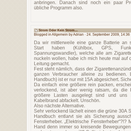
anbringen. Danach sind noch ein paar Pr
übliche Programm also.
Strom Oder Kein Strom…
Blogged in
Allgemein
by Adrian · 24. September 2009, 14:36
Da wir mittlerweile eine ganze Batterie an
Start haben (Kühlbox, GPS, Funkge
Spannungswandler), welche alle am Zigarett
nuckeln wollen, habe ich mich heute mal auf 
Leitung gemacht.
Fest steht nämlich, dass der Zigarettenanzünde
ganzen Verbraucher alleine zu bedienen. 
Handbuch) ist er nur mit 15A abgesichert. Sich
Da einfach eine größere rein packen, erschei
verlockend, ist aber wenig ratsam, da die 
größere Lasten ausgelegt sind und uns 
Kabelbrand abfackelt. Unschön.
Also nächste Alternative.
Sehr verlockend lächelt einen die grüne 30A S
Handbuch entlarvt sie als Sicherung ausschl
Fensterheber. „Elektrische Fensterheber“?!
Hand denn immer so kreisende Bewegungen,