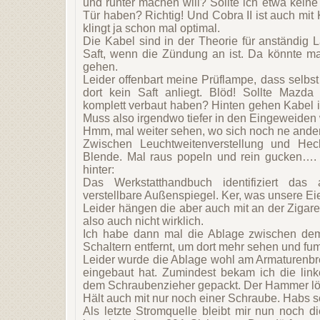
und runter machen will? Sollte ich etwa keine 
Tür haben? Richtig! Und Cobra II ist auch mit
klingt ja schon mal optimal.
Die Kabel sind in der Theorie für anständig 
Saft, wenn die Zündung an ist. Da könnte ma
gehen.
Leider offenbart meine Prüflampe, dass selbs
dort kein Saft anliegt. Blöd! Sollte Mazd
komplett verbaut haben? Hinten gehen Kabel i
Muss also irgendwo tiefer in den Eingeweiden 
Hmm, mal weiter sehen, wo sich noch ne andere
Zwischen Leuchtweitenverstellung und Heck
Blende. Mal raus popeln und rein gucken…. 
hinter:
Das Werkstatthandbuch identifiziert das a
verstellbare Außenspiegel. Ker, was unsere Ei
Leider hängen die aber auch mit an der Zigare
also auch nicht wirklich.
Ich habe dann mal die Ablage zwischen de
Schaltern entfernt, um dort mehr sehen und f
Leider wurde die Ablage wohl am Armaturenbre
eingebaut hat. Zumindest bekam ich die link
dem Schraubenzieher gepackt. Der Hammer lö
Hält auch mit nur noch einer Schraube. Habs s
Als letzte Stromquelle bleibt mir nun noch 